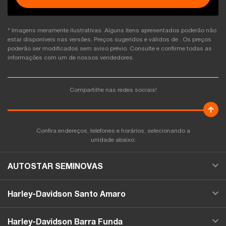
* Imagens meramente ilustrativas. Alguns itens apresentados poderão não
estar disponíveis nas versões. Preços sugeridos e válidos de
. Os preços
poderão ser modificados sem aviso prévio. Consulte e confirme todas as
informações com um de nossos vendedores.
Compartilhe nas redes sociais!
Confira endereços, telefones e horários, selecionando a
unidade abaixo:
AUTOSTAR SEMINOVAS
Harley-Davidson Santo Amaro
Harley-Davidson Barra Funda