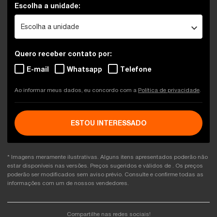
Escolha a unidade:
Escolha a unidade
Quero receber contato por:
E-mail
Whatsapp
Telefone
Ao informar meus dados, eu concordo com a
Política de privacidade
.
ESTOU INTERESSADO
* Imagens meramente ilustrativas. Alguns itens apresentados poderão não
estar disponíveis nas versões. Preços sugeridos e válidos de
. Os preços
poderão ser modificados sem aviso prévio. Consulte e confirme todas as
informações com um de nossos vendedores.
Compartilhe nas redes sociais!