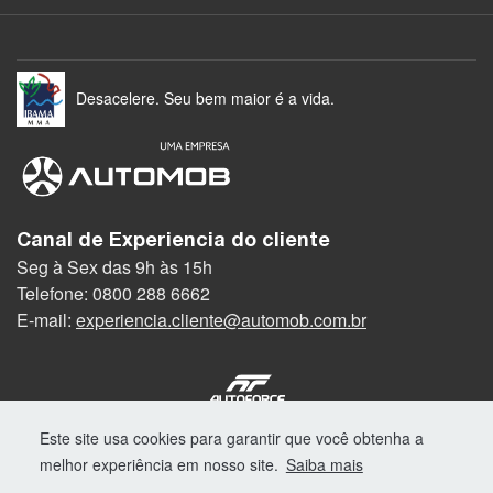
Desacelere. Seu bem maior é a vida.
Canal de Experiencia do cliente
Seg à Sex das 9h às 15h
Telefone: 0800 288 6662
E-mail:
experiencia.cliente@automob.com.br
© Copyright 2026
Este site usa cookies para garantir que você obtenha a
AutoForce - Todos os direitos reservados.
melhor experiência em nosso site.
Saiba mais
Como a Autostar trata os Dados Pessoais (LGPD)
.