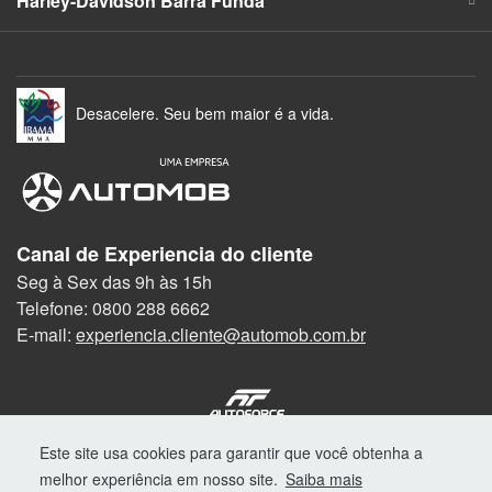
Harley-Davidson Barra Funda
Desacelere. Seu bem maior é a vida.
Canal de Experiencia do cliente
Seg à Sex das 9h às 15h
Telefone: 0800 288 6662
E-mail:
experiencia.cliente@automob.com.br
© Copyright 2026
Este site usa cookies para garantir que você obtenha a
AutoForce - Todos os direitos reservados.
melhor experiência em nosso site.
Saiba mais
Como a Autostar trata os Dados Pessoais (LGPD)
.