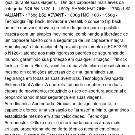
igual durante suas viagens. - Um dos capacetes mais leves da
categoria: NOLAN N120-1 - 1692g SHARK EVO ONE - 1750g LS2
VALIANT - 1758g LS2 ADVANT - 1800g HJC I100 - 1950g -
Tecnologia Flip-Back: Inovador e versátil, o conceito flip-back
permite que você mova o protetor de queixo para a posição
traseira com um simples movimento, combinando a liberdade de
um capacete aberto com a segurança de um capacete integral. -
Homologação Internacional: Aprovado pelo Inmetro e ECE22.06,
o N120-1 atende aos mais rigorosos padrões de segurança do
mundo, garantindo sua proteção em qualquer situação. -Pinlock
Incluso: Com o Pinlock, você tem uma visão clara e desobstruída,
mesmo em condições adversas de clima, garantindo sua
segurança em todas as suas aventuras. Tecnologia Avançada: -
Sistema Dual Action: A queixeira só pode ser aberta em duas
etapas de movimento, reduzindo o risco de abertura acidental e
proporcionando maior segurança em suas viagens. -
Aerodinâmica Aprimorada: Graças ao design inteligente, o
capacete oferece uma sensação de "arrasto" mínimo, garantindo
estabilidade mesmo em altas velocidades. -Tecnologia
Aerobooster: O fluxo de ar é direcionado para as áreas mais
críticas, proporcionando conforto térmico mesmo em climas
quentes. -Sistema de Retenção Microlock2: O engate rápido e